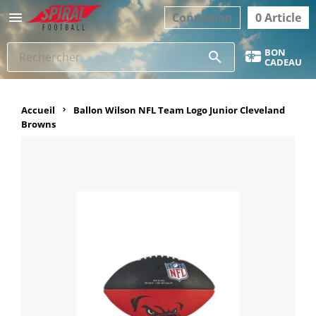

Connexion
0 Article
BON
search
CADEAU
Accueil
Ballon Wilson NFL Team Logo Junior Cleveland
Browns