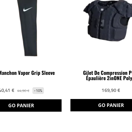
Manchon Vapor Grip Sleeve
Gilet De Compression 
Épaulière 2inONE Poly.
40,41 €
169,90 €
-10%
44,90 €
GO PANIER
GO PANIER