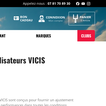
Appelez-nous :
07 81 70 89 30
BON
PANIER
CONNEXION
CADEAU
0 Article
Mon compte
ANT
MARQUES
CLUBS
lisateurs VICIS
 VICIS sont conçus pour fournir un ajustement
 performances dans toutes les conditions.