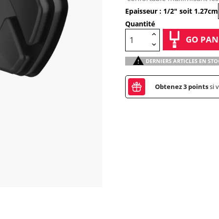
Epaisseur : 1/2" soit 1.27cm
Quantité
GO PAN

DERNIERS ARTICLES EN STO
Obtenez
3
points
si 