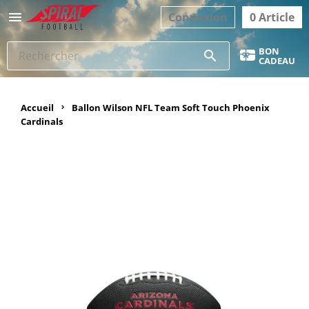

Connexion
0 Article
BON
search
CADEAU
Accueil
Ballon Wilson NFL Team Soft Touch Phoenix
Cardinals