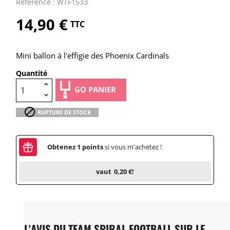
Référence : WTF1533
14,90 €
TTC
Mini ballon à l'effigie des Phoenix Cardinals
Quantité
GO PANIER

RUPTURE DE STOCK
Obtenez
1
points
si vous m'achetez !
vaut
0,20 €
!
L'AVIS DU TEAM SPIRAL FOOTBALL SUR LE