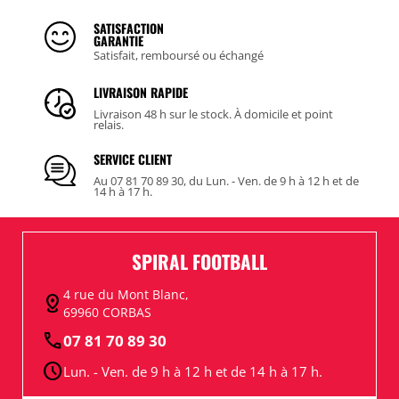
SATISFACTION
GARANTIE
Satisfait, remboursé ou échangé
LIVRAISON RAPIDE
Livraison 48 h sur le stock. À domicile et point
relais.
SERVICE CLIENT
Au 07 81 70 89 30, du Lun. - Ven. de 9 h à 12 h et de
14 h à 17 h.
SPIRAL FOOTBALL
4 rue du Mont Blanc,
distance
69960 CORBAS
call
07 81 70 89 30
schedule
Lun. - Ven. de 9 h à 12 h et de 14 h à 17 h.