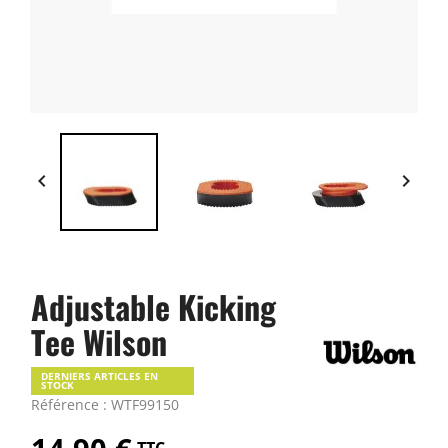


Adjustable Kicking
Tee Wilson
DERNIERS ARTICLES EN
STOCK
Référence : WTF99150