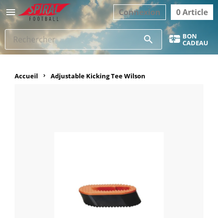

Connexion
0 Article
BON
search
CADEAU
Accueil
Adjustable Kicking Tee Wilson