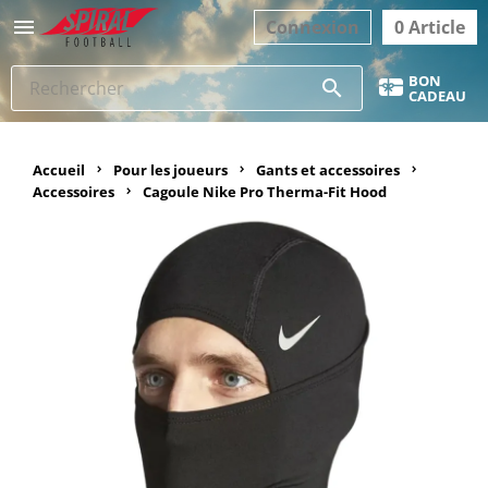

Connexion
0 Article
BON
search
CADEAU
Accueil
Pour les joueurs
Gants et accessoires
Accessoires
Cagoule Nike Pro Therma-Fit Hood