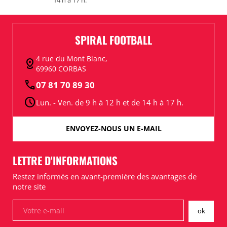
14 h à 17 h.
SPIRAL FOOTBALL
4 rue du Mont Blanc,
distance
69960 CORBAS
call
07 81 70 89 30
schedule
Lun. - Ven. de 9 h à 12 h et de 14 h à 17 h.
ENVOYEZ-NOUS UN E-MAIL
LETTRE D'INFORMATIONS
Restez informés en avant-première des avantages de
notre site