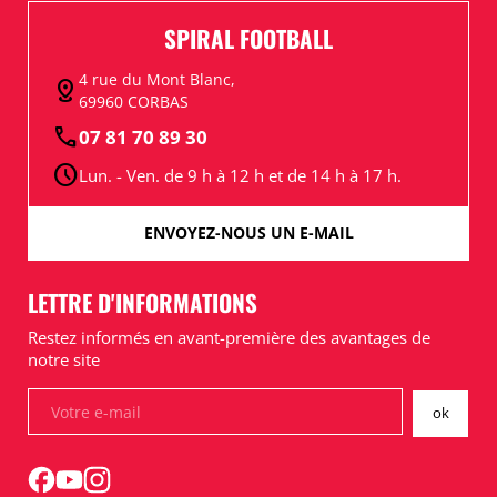
SPIRAL FOOTBALL
4 rue du Mont Blanc,
distance
69960 CORBAS
call
07 81 70 89 30
schedule
Lun. - Ven. de 9 h à 12 h et de 14 h à 17 h.
ENVOYEZ-NOUS UN E-MAIL
LETTRE D'INFORMATIONS
Restez informés en avant-première des avantages de
notre site