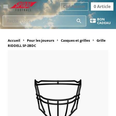

Connexion
0 Article
BON
search
CADEAU
Accueil
Pour les joueurs
Casques et grilles
Grille
RIDDELL SF-2BDC