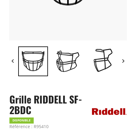


Grille RIDDELL SF-
2BDC
DISPONIBLE
Référence : R95410