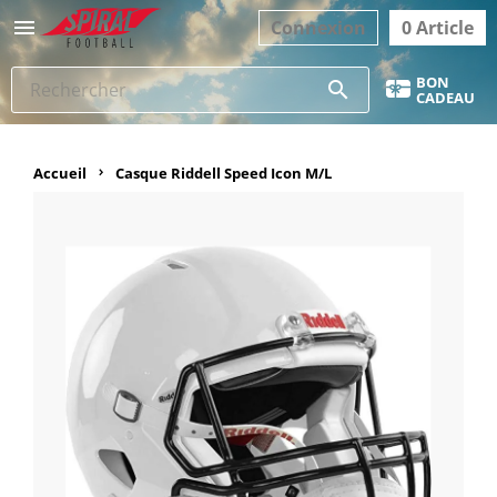

Connexion
0 Article
BON
search
CADEAU
Accueil
Casque Riddell Speed Icon M/L