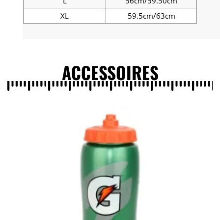
L
56cm/59.50cm
XL
59.5cm/63cm
ACCESSOIRES