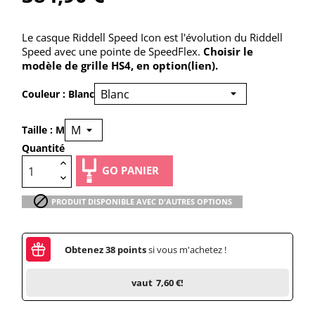
Le casque Riddell Speed Icon est l'évolution du Riddell
Speed avec une pointe de SpeedFlex.
Choisir le
modèle de grille HS4, en option(
lien
).
Couleur : Blanc
Taille : M
Quantité
GO PANIER

PRODUIT DISPONIBLE AVEC D'AUTRES OPTIONS
Obtenez
38
points
si vous m'achetez !
vaut
7,60 €
!