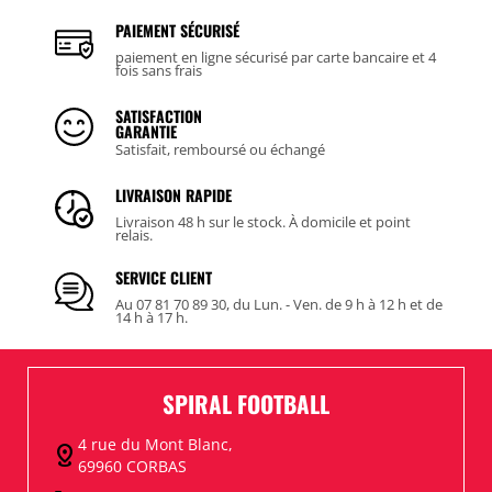
PAIEMENT SÉCURISÉ
paiement en ligne sécurisé par carte bancaire et 4
fois sans frais
SATISFACTION
GARANTIE
Satisfait, remboursé ou échangé
LIVRAISON RAPIDE
Livraison 48 h sur le stock. À domicile et point
relais.
SERVICE CLIENT
Au 07 81 70 89 30, du Lun. - Ven. de 9 h à 12 h et de
14 h à 17 h.
SPIRAL FOOTBALL
4 rue du Mont Blanc,
distance
69960 CORBAS