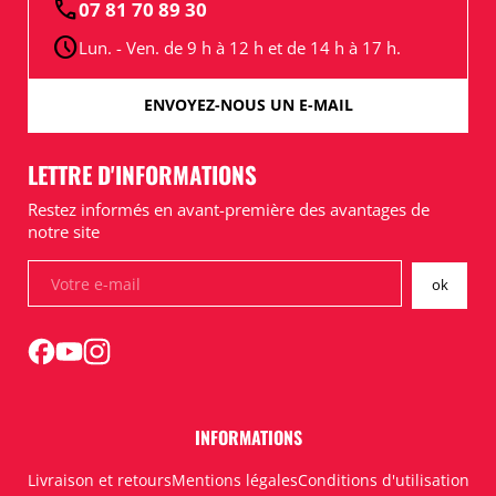
call
07 81 70 89 30
schedule
Lun. - Ven. de 9 h à 12 h et de 14 h à 17 h.
ENVOYEZ-NOUS UN E-MAIL
LETTRE D'INFORMATIONS
Restez informés en avant-première des avantages de
notre site
INFORMATIONS
Livraison et retours
Mentions légales
Conditions d'utilisation