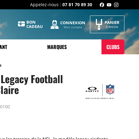
Appelez-nous :
07 81 70 89 30
BON
PANIER
CONNEXION
CADEAU
0 Article
Mon compte
ANT
MARQUES
CLUBS
e
 Legacy Football
laire
00100