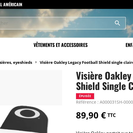
LL AMÉRICAIN
search
VÊTEMENTS ET ACCESSOIRES
ENF
sières, eyeshieds
Visière Oakley Legacy Football Shield single clair
Visière Oakley
Shield Single C
ÉPUISÉE
Référence : A000031SH-000
89,90 €
TTC