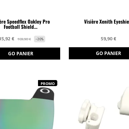
ère Speedflex Oakley Pro
Visière Xenith Eyeshie
Football Shield...
35,92 €
59,90 €
-20%
169,90 €
GO PANIER
GO PANIER
PROMO