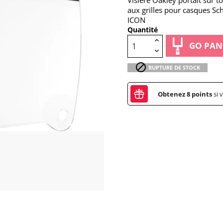
Visière Oakley portait sur t
aux grilles pour casques Sc
ICON
Quantité
GO PAN

RUPTURE DE STOCK
Obtenez
8
points
si 