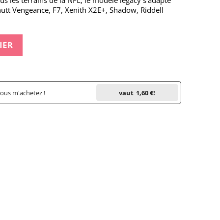
ous les terrains de la NFL, le modèle legacy s'adapte
hutt Vengeance, F7, Xenith X2E+, Shadow, Riddell
IER
vous m'achetez !
vaut
1,60 €
!