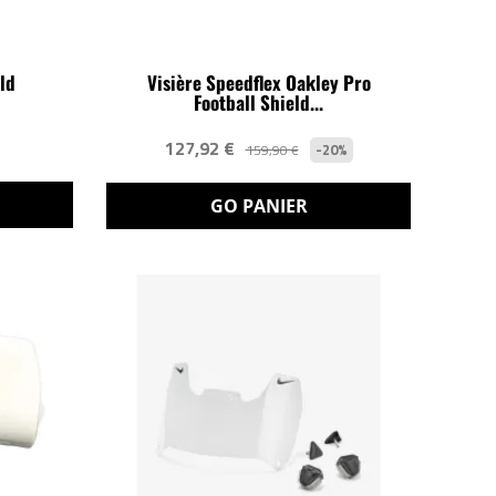
ld
Visière Speedflex Oakley Pro
Football Shield...
127,92 €
-20%
159,90 €
GO PANIER