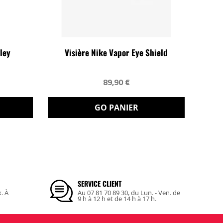
ley
Visière Nike Vapor Eye Shield
89,90 €
GO PANIER
SERVICE CLIENT
k. À
Au 07 81 70 89 30, du Lun. - Ven. de
9 h à 12 h et de 14 h à 17 h.