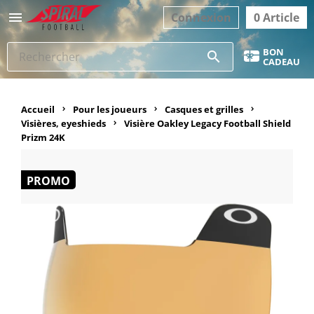

Connexion
0 Article
BON
search
CADEAU
Accueil
Pour les joueurs
Casques et grilles
Visières, eyeshieds
Visière Oakley Legacy Football Shield
Prizm 24K
PROMO