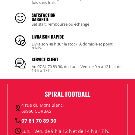
fois sans frais
SATISFACTION
GARANTIE
Satisfait, remboursé ou échangé
LIVRAISON RAPIDE
Livraison 48 h sur le stock. À domicile et point
relais.
SERVICE CLIENT
Au 07 81 70 89 30, du Lun. - Ven. de 9 h à 12 h et de
14 h à 17 h.
SPIRAL FOOTBALL
4 rue du Mont Blanc,
distance
69960 CORBAS
call
07 81 70 89 30
schedule
Lun. - Ven. de 9 h à 12 h et de 14 h à 17 h.