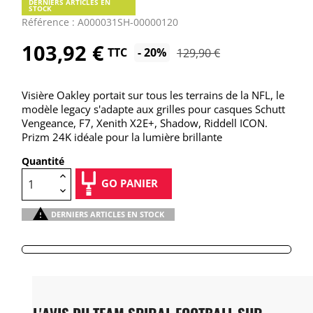
DERNIERS ARTICLES EN
STOCK
Référence : A000031SH-00000120
103,92 €
TTC
- 20%
129,90 €
Visière Oakley portait sur tous les terrains de la NFL, le
modèle legacy s'adapte aux grilles pour casques Schutt
Vengeance, F7, Xenith X2E+, Shadow, Riddell ICON.
Prizm 24K idéale pour la lumière brillante
Quantité
GO PANIER

DERNIERS ARTICLES EN STOCK