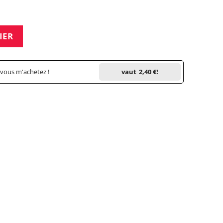
IER
 vous m'achetez !
vaut
2,40 €
!