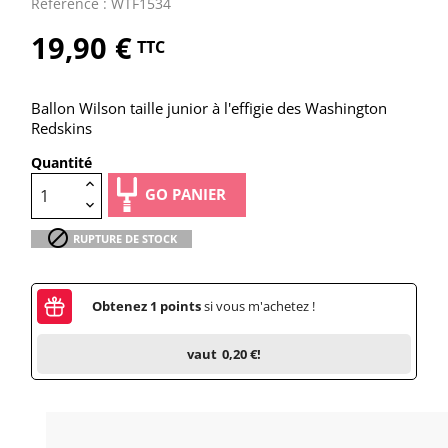
Référence : WTF1534
19,90 €
TTC
Ballon Wilson taille junior à l'effigie des Washington
Redskins
Quantité
GO PANIER

RUPTURE DE STOCK
Obtenez
1
points
si vous m'achetez !
vaut
0,20 €
!