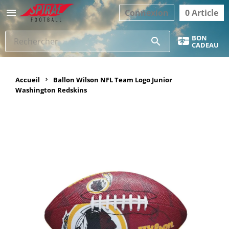

Connexion
0 Article
BON
search
CADEAU
Accueil
Ballon Wilson NFL Team Logo Junior
Washington Redskins