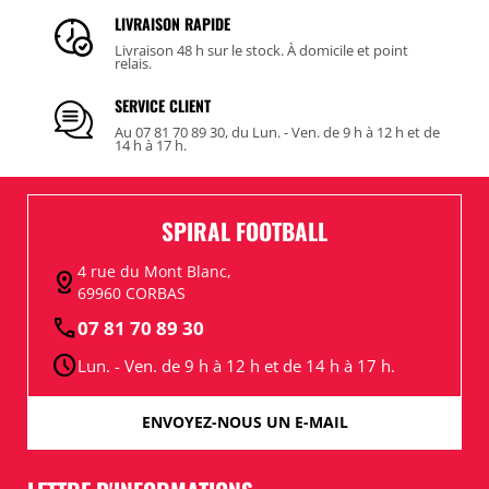
LIVRAISON RAPIDE
Livraison 48 h sur le stock. À domicile et point
relais.
SERVICE CLIENT
Au 07 81 70 89 30, du Lun. - Ven. de 9 h à 12 h et de
14 h à 17 h.
SPIRAL FOOTBALL
4 rue du Mont Blanc,
distance
69960 CORBAS
call
07 81 70 89 30
schedule
Lun. - Ven. de 9 h à 12 h et de 14 h à 17 h.
ENVOYEZ-NOUS UN E-MAIL