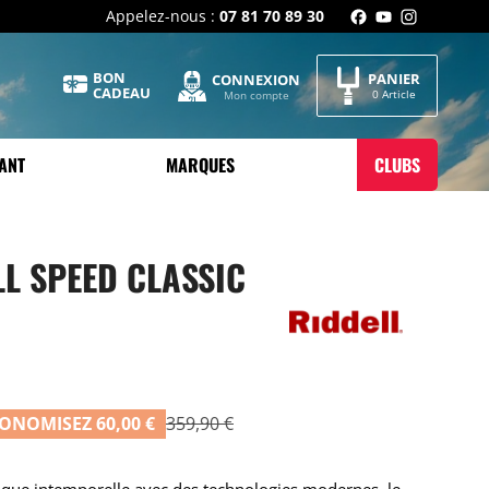
Appelez-nous :
07 81 70 89 30
BON
PANIER
CONNEXION
CADEAU
0 Article
Mon compte
ANT
MARQUES
CLUBS
LL SPEED CLASSIC
ONOMISEZ 60,00 €
359,90 €