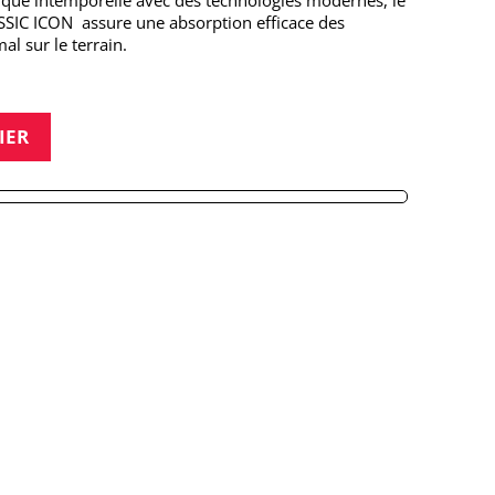
que intemporelle avec des technologies modernes, le
SIC ICON assure une absorption efficace des
l sur le terrain.
IER