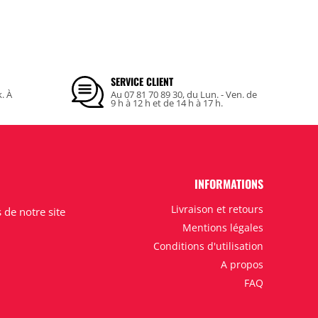
SERVICE CLIENT
k. À
Au 07 81 70 89 30, du Lun. - Ven. de
9 h à 12 h et de 14 h à 17 h.
INFORMATIONS
Livraison et retours
de notre site
Mentions légales
Conditions d'utilisation
A propos
FAQ