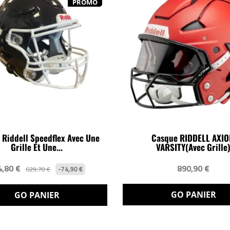
PROMO
 Riddell Speedflex Avec Une
Casque RIDDELL AXI
Grille Et Une...
VARSITY(avec Grille
4,80 €
890,90 €
-74,90 €
629,70 €
GO PANIER
GO PANIER