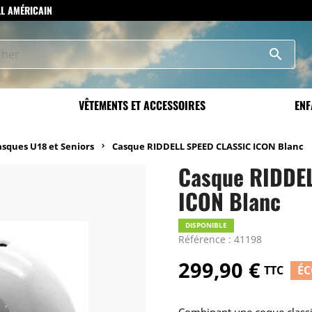
LL AMÉRICAIN
search
VÊTEMENTS ET ACCESSOIRES
ENF
asques U18 et Seniors
Casque RIDDELL SPEED CLASSIC ICON Blanc
Casque RIDDE
ICON Blanc
DISPONIBLE
Référence : 41198
299,90 €
TTC
ÉC