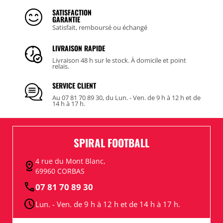
SATISFACTION
GARANTIE
Satisfait, remboursé ou échangé
LIVRAISON RAPIDE
Livraison 48 h sur le stock. À domicile et point
relais.
SERVICE CLIENT
Au 07 81 70 89 30, du Lun. - Ven. de 9 h à 12 h et de
14 h à 17 h.
SPIRAL FOOTBALL
4 rue du Mont Blanc,
distance
69960 CORBAS
call
07 81 70 89 30
schedule
Lun. - Ven. de 9 h à 12 h et de 14 h à 17 h.