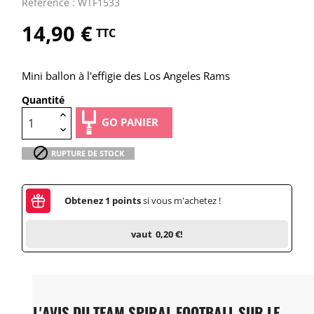
Référence : WTF1533
14,90 €
TTC
Mini ballon à l'effigie des Los Angeles Rams
Quantité
GO PANIER

RUPTURE DE STOCK
Obtenez
1
points
si vous m'achetez !
vaut
0,20 €
!
L'AVIS DU TEAM SPIRAL FOOTBALL SUR LE