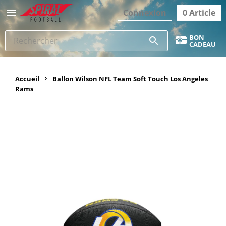

Connexion
0 Article
BON
search
CADEAU
Accueil
Ballon Wilson NFL Team Soft Touch Los Angeles
Rams