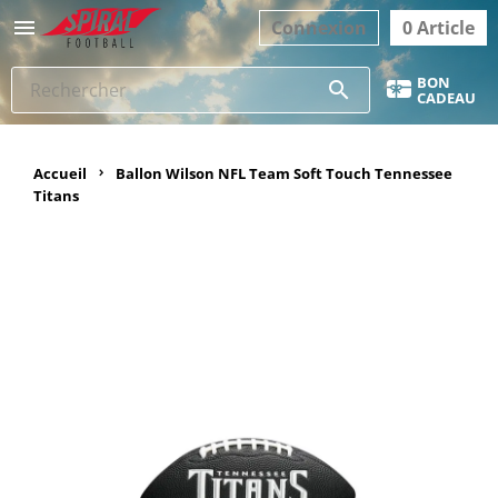

Connexion
0 Article
BON
search
CADEAU
Accueil
Ballon Wilson NFL Team Soft Touch Tennessee
Titans