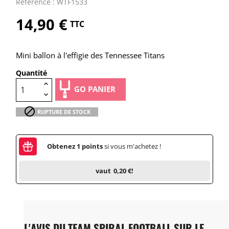
Référence : WTF1533
14,90 €
TTC
Mini ballon à l'effigie des Tennessee Titans
Quantité
GO PANIER

RUPTURE DE STOCK
Obtenez
1
points
si vous m'achetez !
vaut
0,20 €
!
L'AVIS DU TEAM SPIRAL FOOTBALL SUR LE