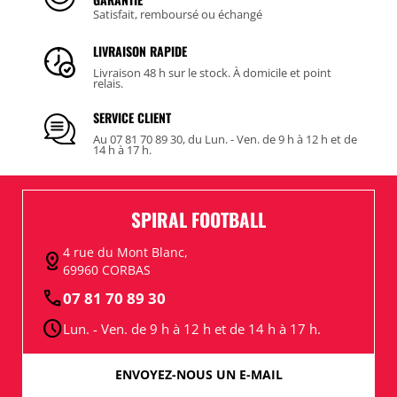
Satisfait, remboursé ou échangé
LIVRAISON RAPIDE
Livraison 48 h sur le stock. À domicile et point
relais.
SERVICE CLIENT
Au 07 81 70 89 30, du Lun. - Ven. de 9 h à 12 h et de
14 h à 17 h.
SPIRAL FOOTBALL
4 rue du Mont Blanc,
distance
69960 CORBAS
call
07 81 70 89 30
schedule
Lun. - Ven. de 9 h à 12 h et de 14 h à 17 h.
ENVOYEZ-NOUS UN E-MAIL