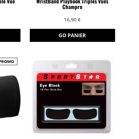
ple Vue
WristBand Playbook Triples Vues
Champro
16,90 €
GO PANIER
PROMO