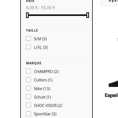
Il y a
PRIX
6,00 € - 55,00 €
TAILLE
S/M
(3)
L/XL
(3)
MARQUE
CHAMPRO
(2)
Cutters
(1)
Nike
(13)
Cagoul
Schutt
(1)
SHOC VISOR
(2)
SportStar
(3)