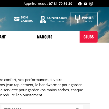
Appelez-nous :
07 81 70 89 30
BON
PANIER
CONNEXION
CADEAU
0 Article
Mon compte
ANT
MARQUES
CLUBS
re confort, vos performances et votre
r vos jeux rapidement, le handwarmer pour garder
la serviette pour garder vos mains sèches, chaque
ur réduire l’éblouissement.
Pertinence