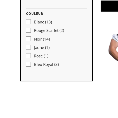
Wilson
(5)
Xenith
(1)
COULEUR
Blanc
(13)
Rouge Scarlet
(2)
Noir
(14)
Jaune
(1)
Rose
(1)
Bleu Royal
(3)
Bleu Navy
(4)
Vert Foncé (dark green)
(1)
Blanc/Navy
(1)
Noir/Blanc
(1)
Rouge
(4)
or rose
(1)