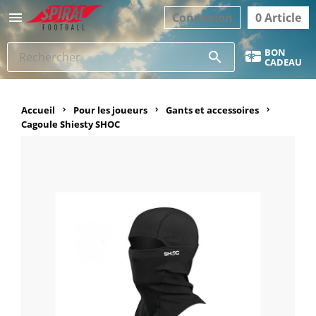

Connexion
0 Article
BON
search
CADEAU
Accueil
Pour les joueurs
Gants et accessoires
Cagoule Shiesty SHOC