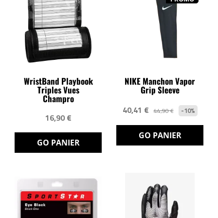
WristBand Playbook
NIKE Manchon Vapor
Triples Vues
Grip Sleeve
Champro
40,41 €
-10%
44,90 €
16,90 €
GO PANIER
GO PANIER