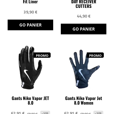
Fit Liner
DAY RECEIVER
CUTTERS
39,90 €
44,90 €
GO PANIER
GO PANIER
PROMO
PROMO
Gants Nike Vapor JET
Gants Nike Vapor Jet
8.0
8.0 Women
62,91 €
62,91 €
-10%
-10%
69,90 €
69,90 €