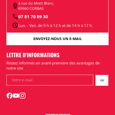
4 rue du Mont Blanc,
distance
69960 CORBAS
call
07 81 70 89 30
schedule
Lun. - Ven. de 9 h à 12 h et de 14 h à 17 h.
ENVOYEZ-NOUS UN E-MAIL
LETTRE D'INFORMATIONS
Restez informés en avant-première des avantages de
notre site