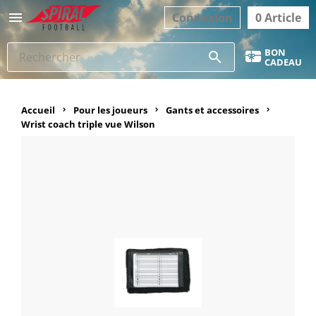

Connexion
0 Article
BON
search
CADEAU
Accueil
Pour les joueurs
Gants et accessoires
Wrist coach triple vue Wilson