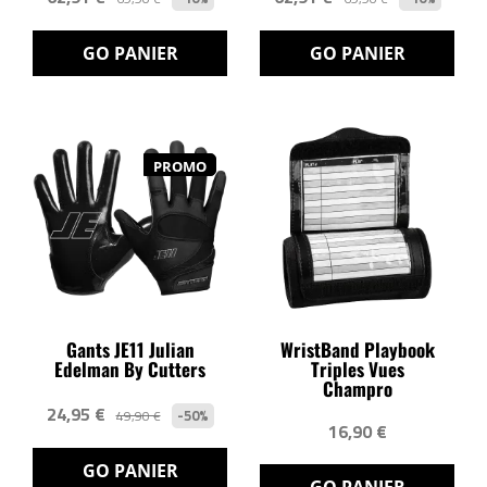
GO PANIER
GO PANIER
PROMO
Gants JE11 Julian
WristBand Playbook
Edelman By Cutters
Triples Vues
Champro
24,95 €
-50%
49,90 €
16,90 €
GO PANIER
GO PANIER