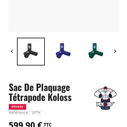


Sac De Plaquage
Tétrapode Koloss
ÉPUISÉE
Référence : SPTK
599,90 €
TTC