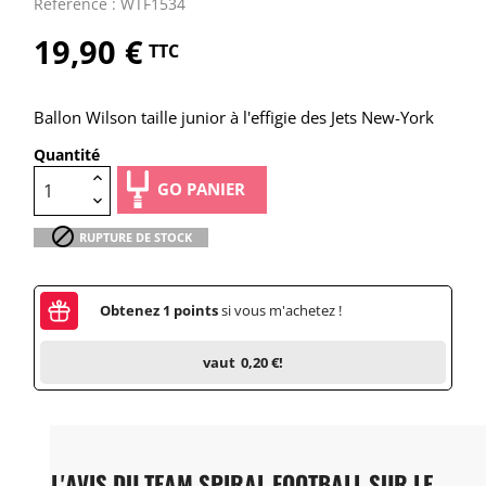
Référence : WTF1534
19,90 €
TTC
Ballon Wilson taille junior à l'effigie des Jets New-York
Quantité
GO PANIER

RUPTURE DE STOCK
Obtenez
1
points
si vous m'achetez !
vaut
0,20 €
!
L'AVIS DU TEAM SPIRAL FOOTBALL SUR LE