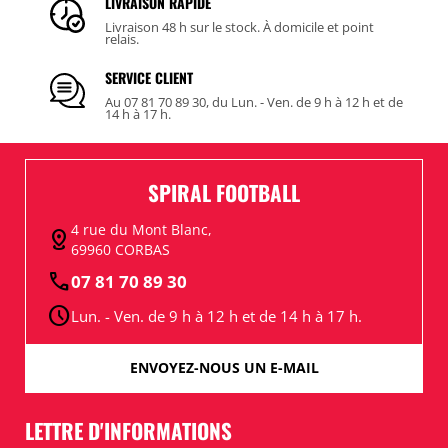
LIVRAISON RAPIDE
Livraison 48 h sur le stock. À domicile et point
relais.
SERVICE CLIENT
Au 07 81 70 89 30, du Lun. - Ven. de 9 h à 12 h et de
14 h à 17 h.
SPIRAL FOOTBALL
4 rue du Mont Blanc,
distance
69960 CORBAS
call
07 81 70 89 30
schedule
Lun. - Ven. de 9 h à 12 h et de 14 h à 17 h.
ENVOYEZ-NOUS UN E-MAIL
LETTRE D'INFORMATIONS