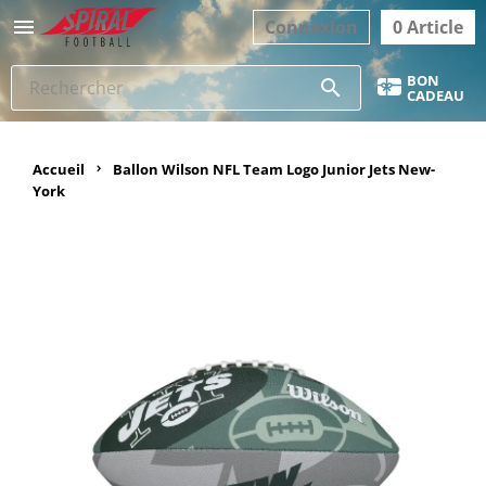

Connexion
0 Article
BON
search
CADEAU
Accueil
Ballon Wilson NFL Team Logo Junior Jets New-
York