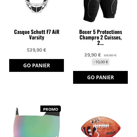
Casque Schutt F7 AiR
Boxer 5 Protections
Varsity
Champro 2 Cuisses,
2...
539,90 €
39,90 €
49,90 €
-10,00 €
GO PANIER
GO PANIER
PROMO