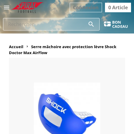

Connexion
0 Article
BON
search
CADEAU
Accueil
Serre mâchoire avec protection lèvre Shock
Doctor Max AirFlow