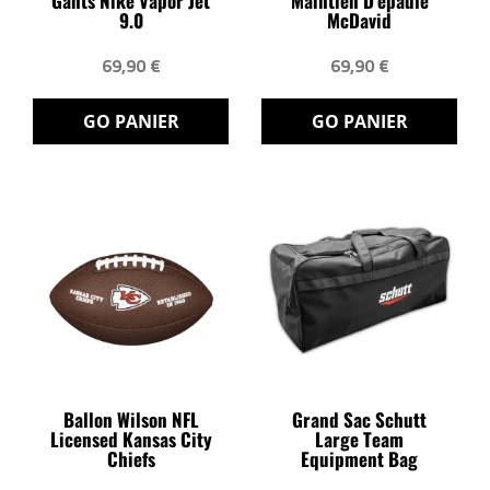
Gants Nike Vapor Jet
Maintien D'épaule
9.0
McDavid
69,90 €
69,90 €
GO PANIER
GO PANIER
Ballon Wilson NFL
Grand Sac Schutt
Licensed Kansas City
Large Team
Chiefs
Equipment Bag