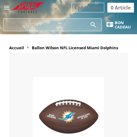

Connexion
0 Article
BON
search
CADEAU
Accueil
Ballon Wilson NFL Licensed Miami Dolphins