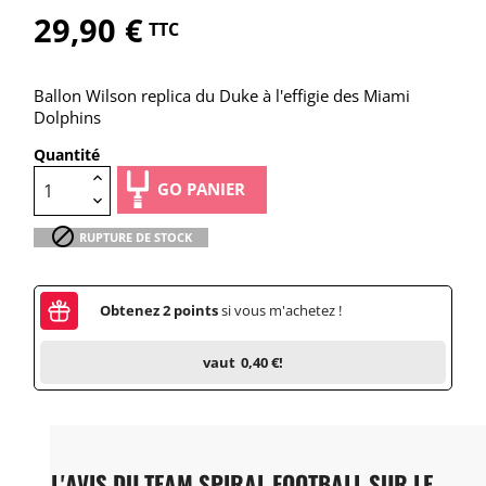
29,90 €
TTC
Ballon Wilson replica du Duke à l'effigie des Miami
Dolphins
Quantité
GO PANIER

RUPTURE DE STOCK
Obtenez
2
points
si vous m'achetez !
vaut
0,40 €
!
L'AVIS DU TEAM SPIRAL FOOTBALL SUR LE