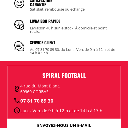
SATISFACTION
GARANTIE
Satisfait, remboursé ou échangé
LIVRAISON RAPIDE
Livraison 48 h sur le stock. À domicile et point
relais.
SERVICE CLIENT
Au 07 81 70 89 30, du Lun. - Ven. de 9 h à 12 h et de
14 h à 17 h.
SPIRAL FOOTBALL
4 rue du Mont Blanc,
distance
69960 CORBAS
call
07 81 70 89 30
schedule
Lun. - Ven. de 9 h à 12 h et de 14 h à 17 h.
ENVOYEZ-NOUS UN E-MAIL