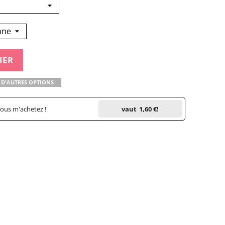
IER
 D'AUTRES OPTIONS
vous m'achetez !
vaut
1,60 €
!