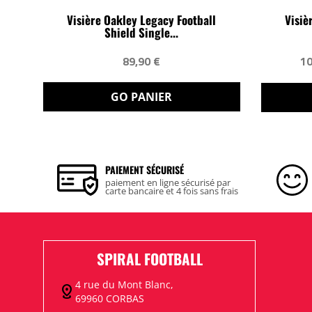
Visière Oakley Legacy Football
Visiè
Shield Single...
89,90 €
10
GO PANIER
PAIEMENT SÉCURISÉ
paiement en ligne sécurisé par
carte bancaire et 4 fois sans frais
SPIRAL FOOTBALL
4 rue du Mont Blanc,
distance
69960 CORBAS