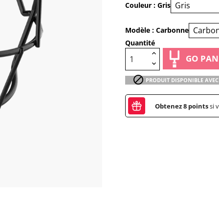
Couleur : Gris
Modèle : Carbonne
Quantité
GO PAN

PRODUIT DISPONIBLE AVEC
Obtenez
8
points
si 