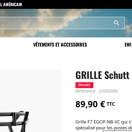
LL AMÉRICAIN
search
VÊTEMENTS ET ACCESSOIRES
ENF
GRILLE Schutt
ÉPUISÉE
Référence : 23302006
89,90 €
TTC
Grille F7 EGOP-NB-VC qui s’a
spécialisé pour les postes d