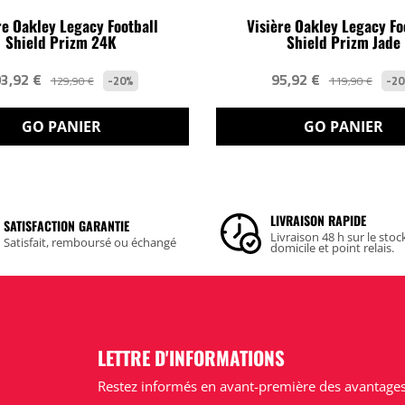
re Oakley Legacy Football
Visière Oakley Legacy Fo
Shield Prizm 24K
Shield Prizm Jade
3,92 €
95,92 €
-20%
-2
129,90 €
119,90 €
GO PANIER
GO PANIER
LIVRAISON RAPIDE
SATISFACTION GARANTIE
Livraison 48 h sur le stoc
Satisfait, remboursé ou échangé
domicile et point relais.
LETTRE D'INFORMATIONS
Restez informés en avant-première des avantages 