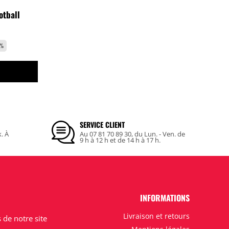
otball
0%
SERVICE CLIENT
k. À
Au 07 81 70 89 30, du Lun. - Ven. de
9 h à 12 h et de 14 h à 17 h.
INFORMATIONS
Livraison et retours
de notre site