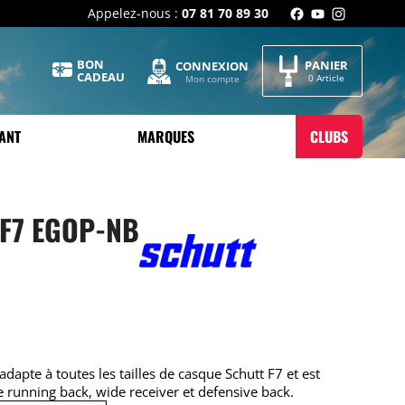
Appelez-nous :
07 81 70 89 30
BON
PANIER
CONNEXION
CADEAU
0 Article
Mon compte
ANT
MARQUES
CLUBS
 F7 EGOP-NB
dapte à toutes les tailles de casque Schutt F7 et est
e running back, wide receiver et defensive back.