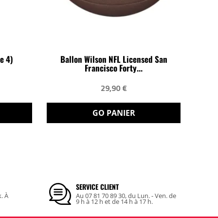
e 4)
Ballon Wilson NFL Licensed San
Francisco Forty...
29,90 €
GO PANIER
SERVICE CLIENT
k. À
Au 07 81 70 89 30, du Lun. - Ven. de
9 h à 12 h et de 14 h à 17 h.