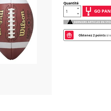
Quantité
GO PAN

DERNIERS ARTICLES EN STO
Obtenez
2
points
si 