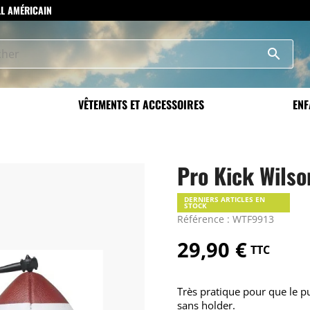
LL AMÉRICAIN
search
VÊTEMENTS ET ACCESSOIRES
ENF
Pro Kick Wilso
DERNIERS ARTICLES EN
STOCK
Référence : WTF9913
29,90 €
TTC
Très pratique pour que le pu
sans holder.