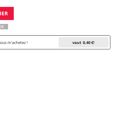
IER
CK
vous m'achetez !
vaut
0,40 €
!