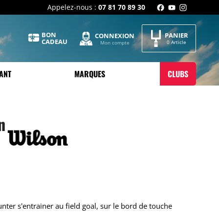
Appelez-nous :
07 81 70 89 30
BON
PANIER
CONNEXION
CADEAU
0 Article
Mon compte
ANT
MARQUES
CLUBS
n
nter s'entrainer au field goal, sur le bord de touche