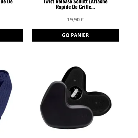
que De
Twist Release Schutt (attache
Rapide De Grille...
19,90 €
GO PANIER