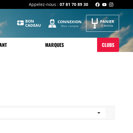
Appelez-nous :
07 81 70 89 30
BON
PANIER
CONNEXION
CADEAU
0 Article
Mon compte
ANT
MARQUES
CLUBS
