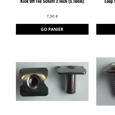
Kick Off Tee Schutt 2 Inch (5.10cm)
Loop 
7,90 €
GO PANIER