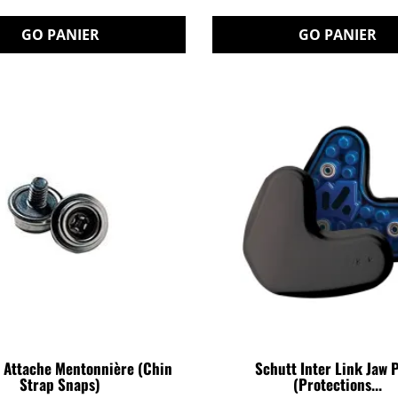
GO PANIER
GO PANIER
r Attache Mentonnière (Chin
Schutt Inter Link Jaw 
Strap Snaps)
(Protections...