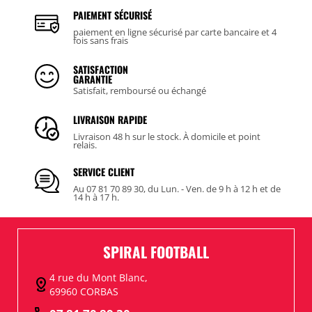
PAIEMENT SÉCURISÉ
paiement en ligne sécurisé par carte bancaire et 4
fois sans frais
SATISFACTION
GARANTIE
Satisfait, remboursé ou échangé
LIVRAISON RAPIDE
Livraison 48 h sur le stock. À domicile et point
relais.
SERVICE CLIENT
Au 07 81 70 89 30, du Lun. - Ven. de 9 h à 12 h et de
14 h à 17 h.
SPIRAL FOOTBALL
4 rue du Mont Blanc,
distance
69960 CORBAS