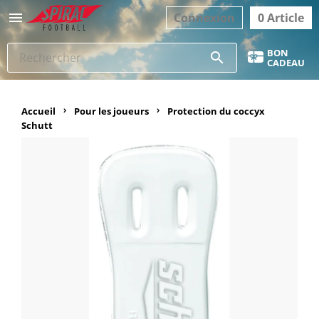

Connexion
0 Article
BON
search
CADEAU
Accueil
Pour les joueurs
Protection du coccyx
Schutt