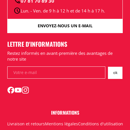
call
07 81 70 89 30
schedule
Lun. - Ven. de 9 h à 12 h et de 14 h à 17 h.
ENVOYEZ-NOUS UN E-MAIL
LETTRE D'INFORMATIONS
Restez informés en avant-première des avantages de
notre site
INFORMATIONS
Livraison et retours
Mentions légales
Conditions d'utilisation