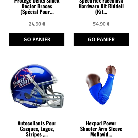
Protège Dents Shock
SpeedFlex Facemask
Doctor Braces
Hardware Kit Riddell
(spécial Pour...
(Kit...
24,90 €
54,90 €
GO PANIER
GO PANIER
Autocollants Pour
Hexpad Power
Casques, Logos,
Shooter Arm Sleeve
Stripes ,...
McDavid...