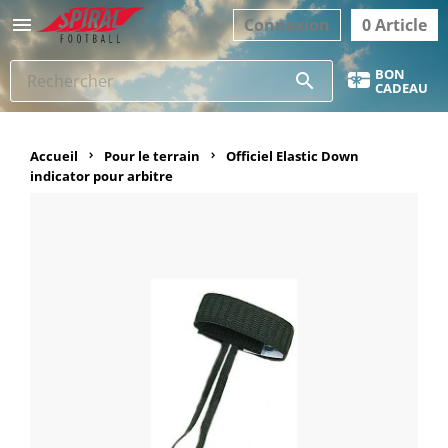

Connexion
0 Article
BON
search
CADEAU
Accueil
Pour le terrain
Officiel Elastic Down
indicator pour arbitre