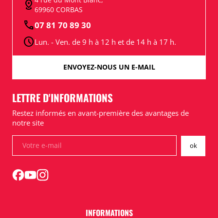
distance
69960 CORBAS
call
07 81 70 89 30
schedule
Lun. - Ven. de 9 h à 12 h et de 14 h à 17 h.
ENVOYEZ-NOUS UN E-MAIL
LETTRE D'INFORMATIONS
Restez informés en avant-première des avantages de
notre site
INFORMATIONS