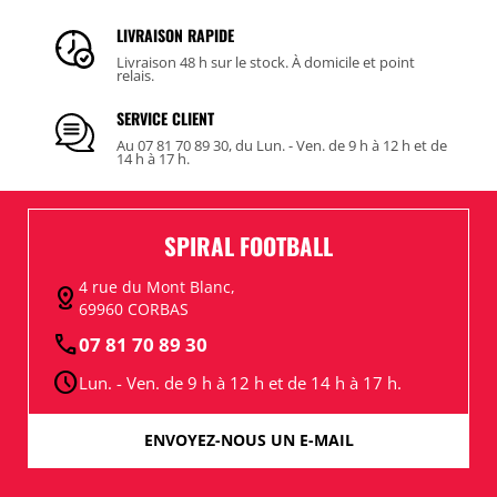
LIVRAISON RAPIDE
Livraison 48 h sur le stock. À domicile et point
relais.
SERVICE CLIENT
Au 07 81 70 89 30, du Lun. - Ven. de 9 h à 12 h et de
14 h à 17 h.
SPIRAL FOOTBALL
4 rue du Mont Blanc,
distance
69960 CORBAS
call
07 81 70 89 30
schedule
Lun. - Ven. de 9 h à 12 h et de 14 h à 17 h.
ENVOYEZ-NOUS UN E-MAIL