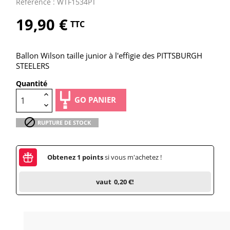
Référence : WTF1534PT
19,90 €
TTC
Ballon Wilson taille junior à l'effigie des PITTSBURGH
STEELERS
Quantité
GO PANIER

RUPTURE DE STOCK
Obtenez
1
points
si vous m'achetez !
vaut
0,20 €
!