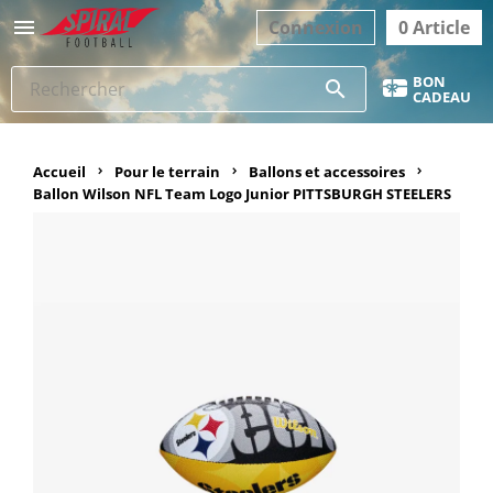

Connexion
0 Article
BON
search
CADEAU
Accueil
Pour le terrain
Ballons et accessoires
Ballon Wilson NFL Team Logo Junior PITTSBURGH STEELERS