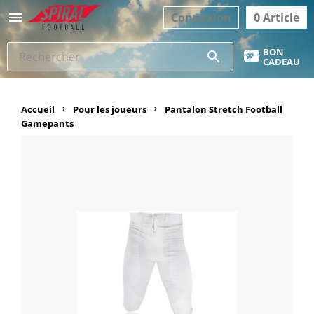

Connexion
0 Article
BON
search
CADEAU
Accueil
Pour les joueurs
Pantalon Stretch Football
Gamepants