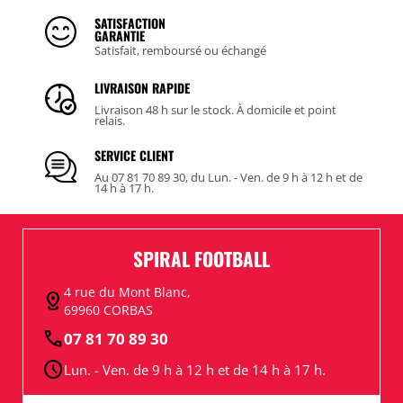
SATISFACTION
GARANTIE
Satisfait, remboursé ou échangé
LIVRAISON RAPIDE
Livraison 48 h sur le stock. À domicile et point
relais.
SERVICE CLIENT
Au 07 81 70 89 30, du Lun. - Ven. de 9 h à 12 h et de
14 h à 17 h.
SPIRAL FOOTBALL
4 rue du Mont Blanc,
distance
69960 CORBAS
call
07 81 70 89 30
schedule
Lun. - Ven. de 9 h à 12 h et de 14 h à 17 h.