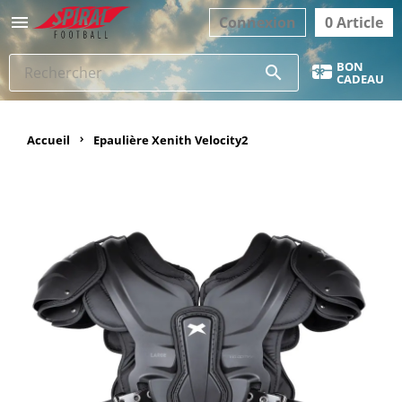

Connexion
0 Article
BON
search
CADEAU
Accueil
Epaulière Xenith Velocity2