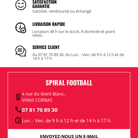
SATISFACTION
GARANTIE
Satisfait, remboursé ou échangé
LIVRAISON RAPIDE
Livraison 48 h sur le stock. À domicile et point
relais.
SERVICE CLIENT
Au 07 81 70 89 30, du Lun. - Ven. de 9 h à 12 h et de
14 h à 17 h.
SPIRAL FOOTBALL
4 rue du Mont Blanc,
distance
69960 CORBAS
call
07 81 70 89 30
schedule
Lun. - Ven. de 9 h à 12 h et de 14 h à 17 h.
ENVOYEZ-NOUS UN E-MAIL