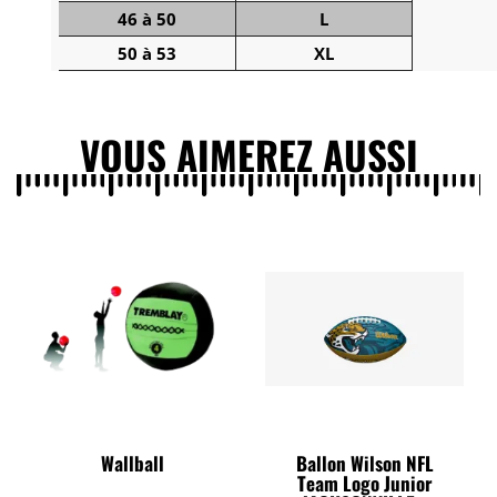
46 à 50
L
50 à 53
XL
VOUS AIMEREZ AUSSI
Wallball
Ballon Wilson NFL
Team Logo Junior