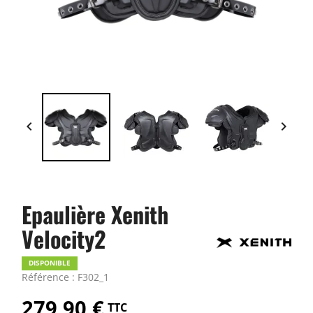


Epaulière Xenith
Velocity2
DISPONIBLE
Référence : F302_1
279,90 €
TTC