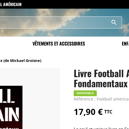
LL AMÉRICAIN
search
VÊTEMENTS ET ACCESSOIRES
ENF
x (de Mickael Groisne)
Livre Football 
Fondamentaux 
DISPONIBLE
Référence : Football americai
17,90 €
TTC