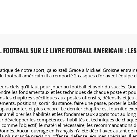
L FOOTBALL SUR LE LIVRE FOOTBALL AMERICAIN : L
ratique de notre sport, ça existe!! Grâce à Mickael Groisne entraine
u football américain (il a remporté 2 casques d'or avec l'équipe 
teurs clefs qu’il faut pour jouer au football et avoir du succès. Quel
ndre les fondamentaux et les techniques de chaque poste et pou
 les chapitres spécifiques aux postes offensifs, défensifs et jeu a
ements, positions, sortir du stance, faire une passe, porter le ballo
p au punter, et plus encore. Le dernier chapitre est fournit d’exe
r améliorer les habilités et les fondamentaux appris tout au long 
ur développer les compétences, habilités et techniques de chaque
es comme l’objectif, le matériel nécessaire, les recommandations d
donnés. Aucun ouvrage en Français n’a été décrit avec autant de m
a plus grande précision, offense, défense, équipes spéciales. Il est