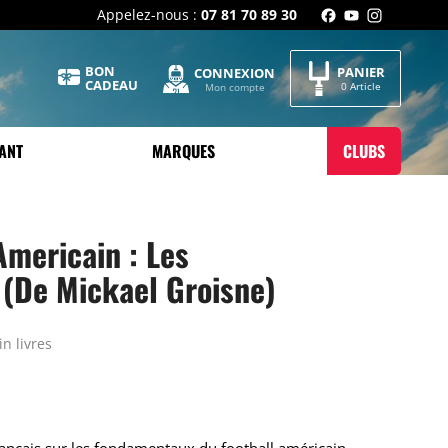
Appelez-nous :
07 81 70 89 30
BON
PANIER
CONNEXION
CADEAU
0 Article
Mon compte
ANT
MARQUES
CLUBS
Americain : Les
(de Mickael Groisne)
n livres