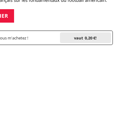
Français sur les fondamentaux du football américain.
IER
vous m'achetez !
vaut
0,20 €
!