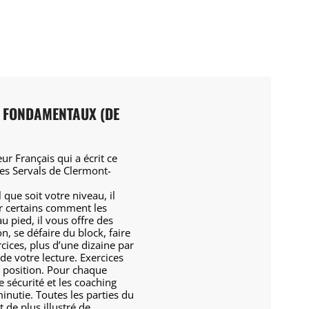
ES FONDAMENTAUX (DE
ur Français qui a écrit ce
des Servals de Clermont-
 que soit votre niveau, il
r certains comment les
u pied, il vous offre des
n, se défaire du block, faire
rcices, plus d’une dizaine par
de votre lecture. Exercices
 position. Pour chaque
e sécurité et les coaching
inutie. Toutes les parties du
 de plus illustré de