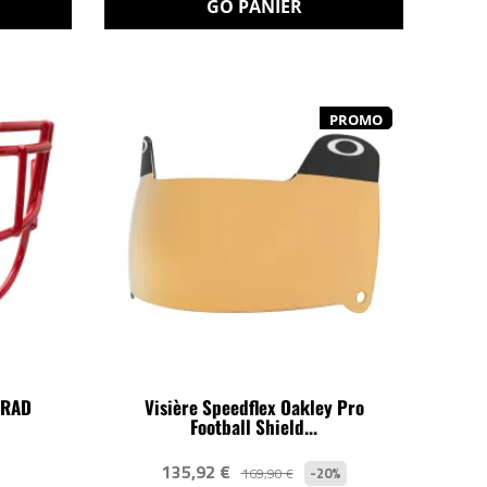
GO PANIER
PROMO
TRAD
Visière Speedflex Oakley Pro
Football Shield...
135,92 €
-20%
169,90 €