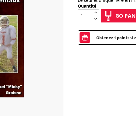
Le seul et unique livre en 
Quantité
GO PAN
Obtenez
1
points
si 