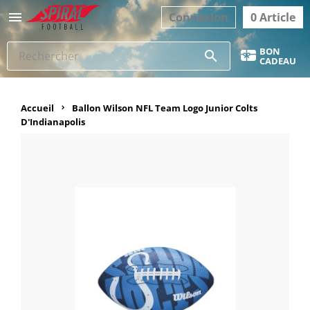

Connexion
0 Article
BON
search
CADEAU
Accueil
Ballon Wilson NFL Team Logo Junior Colts
D'Indianapolis