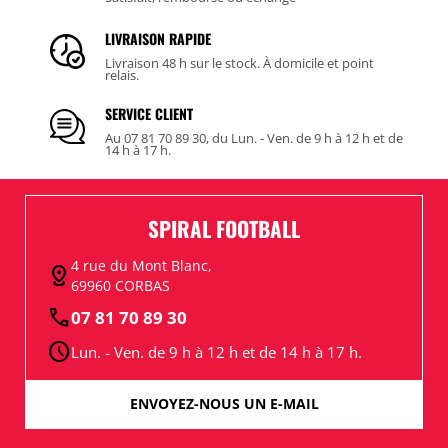
LIVRAISON RAPIDE
Livraison 48 h sur le stock. À domicile et point
relais.
SERVICE CLIENT
Au 07 81 70 89 30, du Lun. - Ven. de 9 h à 12 h et de
14 h à 17 h.
SPIRAL FOOTBALL
4 rue du Mont Blanc,
distance
69960 CORBAS
call
07 81 70 89 30
schedule
Lun. - Ven. de 9 h à 12 h et de 14 h à 17 h.
ENVOYEZ-NOUS UN E-MAIL