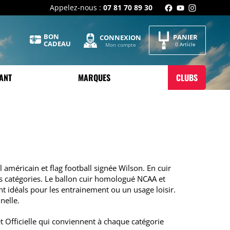
Appelez-nous :
07 81 70 89 30
BON
PANIER
CONNEXION
CADEAU
0 Article
Mon compte
ANT
MARQUES
CLUBS
 américain et flag football signée Wilson. En cuir
s catégories. Le ballon cuir homologué NCAA et
nt idéals pour les entrainement ou un usage loisir.
nelle.
 Officielle qui conviennent à chaque catégorie