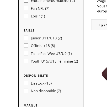
Entrainements matchs
(12)
d’âge
Vous t
Fan NFL
(7)
europ
Loisir
(1)
Il y a
TAILLE
Junior U11/U13
(2)
Official +18
(8)
Taille Pee-Wee U7/U9
(1)
Youth U15/U18 Féminine
(2)
DISPONIBILITÉ
En stock
(15)
Non disponible
(7)
MARQUE