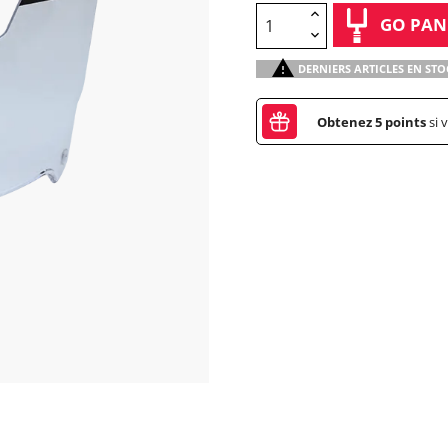
GO PAN

DERNIERS ARTICLES EN STO
Obtenez
5
points
si 