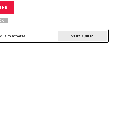
IER
CK
vous m'achetez !
vaut
1,00 €
!