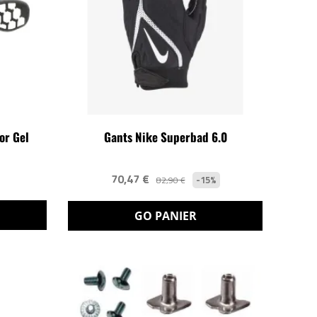
or Gel
Gants Nike Superbad 6.0
70,47 €
-15%
82,90 €
GO PANIER