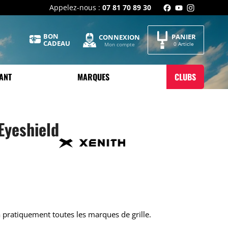
Appelez-nous :
07 81 70 89 30
BON
PANIER
CONNEXION
CADEAU
0 Article
Mon compte
ANT
MARQUES
CLUBS
 Eyeshield
à pratiquement toutes les marques de grille.