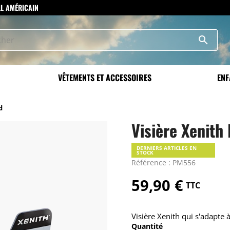
LL AMÉRICAIN
search
VÊTEMENTS ET ACCESSOIRES
ENF
d
Visière Xenith
DERNIERS ARTICLES EN
STOCK
Référence : PM556
59,90 €
TTC
Visière Xenith qui s'adapte 
Quantité