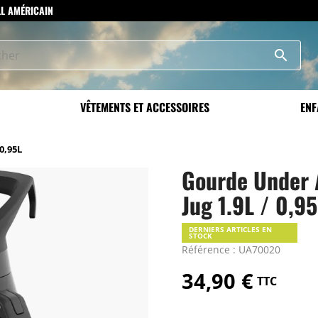
LL AMÉRICAIN
search
VÊTEMENTS ET ACCESSOIRES
ENF
0,95L
Gourde Under
Jug 1.9L / 0,9
DERNIERS ARTICLES EN
STOCK
Référence : UA70020
34,90 €
TTC