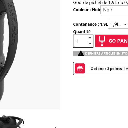
Gourde pichet de 1.9L ou 0,
Couleur : Noir
Contenance : 1,9L
Quantité
GO PAN

DERNIERS ARTICLES EN STO
Obtenez
3
points
si 