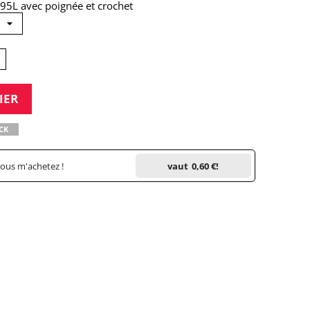
95L avec poignée et crochet
IER
CK
vous m'achetez !
vaut
0,60 €
!