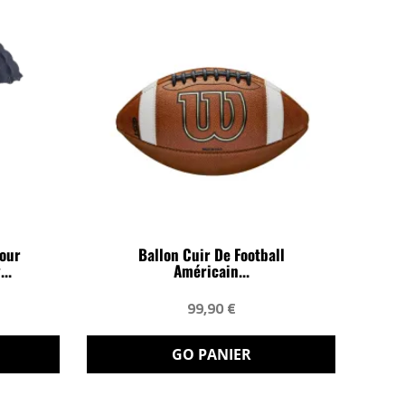
Pour
Ballon Cuir De Football
..
Américain...
99,90 €
GO PANIER