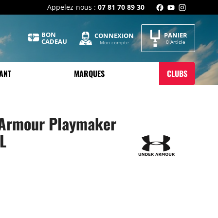
Appelez-nous :
07 81 70 89 30
BON
PANIER
CONNEXION
CADEAU
0 Article
Mon compte
ANT
MARQUES
CLUBS
 Armour Playmaker
5L