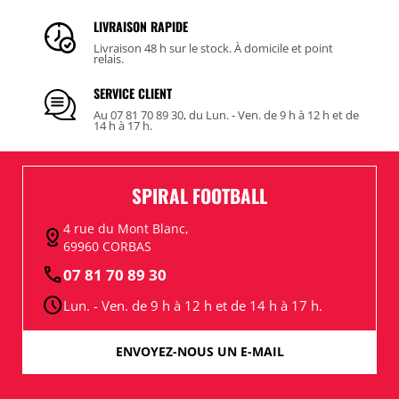
LIVRAISON RAPIDE
Livraison 48 h sur le stock. À domicile et point
relais.
SERVICE CLIENT
Au 07 81 70 89 30, du Lun. - Ven. de 9 h à 12 h et de
14 h à 17 h.
SPIRAL FOOTBALL
4 rue du Mont Blanc,
distance
69960 CORBAS
call
07 81 70 89 30
schedule
Lun. - Ven. de 9 h à 12 h et de 14 h à 17 h.
ENVOYEZ-NOUS UN E-MAIL