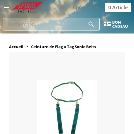

Connexion
0 Article
BON
search
CADEAU
Accueil
Ceinture de Flag a Tag Sonic Belts