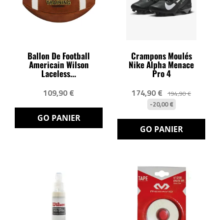
Ballon De Football
Crampons Moulés
Americain Wilson
Nike Alpha Menace
Laceless...
Pro 4
109,90 €
174,90 €
194,90 €
-20,00 €
GO PANIER
GO PANIER