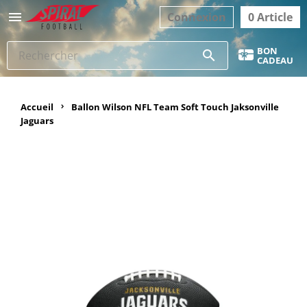

Connexion
0 Article
BON
search
CADEAU
Accueil
Ballon Wilson NFL Team Soft Touch Jaksonville
Jaguars