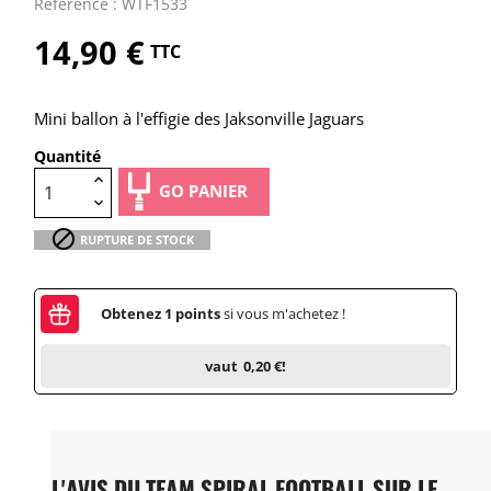
Référence : WTF1533
14,90 €
TTC
Mini ballon à l'effigie des Jaksonville Jaguars
Quantité
GO PANIER

RUPTURE DE STOCK
Obtenez
1
points
si vous m'achetez !
vaut
0,20 €
!
L'AVIS DU TEAM SPIRAL FOOTBALL SUR LE