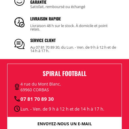
GARANTIE
Satisfait, remboursé ou échangé
LIVRAISON RAPIDE
Livraison 48 h sur le stock. À domicile et point
relais.
SERVICE CLIENT
Au 07 81 70 89 30, du Lun. - Ven. de 9 h à 12 h et de
14 h à 17 h.
SPIRAL FOOTBALL
4 rue du Mont Blanc,
distance
69960 CORBAS
call
07 81 70 89 30
schedule
Lun. - Ven. de 9 h à 12 h et de 14 h à 17 h.
ENVOYEZ-NOUS UN E-MAIL