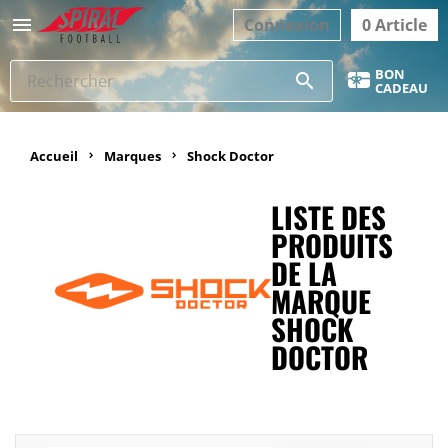

Connexion
0 Article
BON
search
CADEAU
Accueil
Marques
Shock Doctor
LISTE DES
PRODUITS
DE LA
MARQUE
SHOCK
DOCTOR