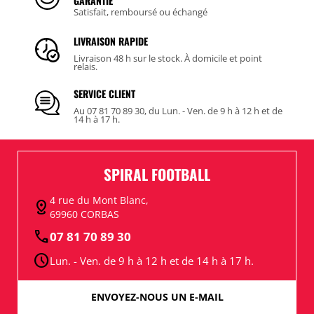
GARANTIE
Satisfait, remboursé ou échangé
LIVRAISON RAPIDE
Livraison 48 h sur le stock. À domicile et point
relais.
SERVICE CLIENT
Au 07 81 70 89 30, du Lun. - Ven. de 9 h à 12 h et de
14 h à 17 h.
SPIRAL FOOTBALL
4 rue du Mont Blanc,
distance
69960 CORBAS
call
07 81 70 89 30
schedule
Lun. - Ven. de 9 h à 12 h et de 14 h à 17 h.
ENVOYEZ-NOUS UN E-MAIL