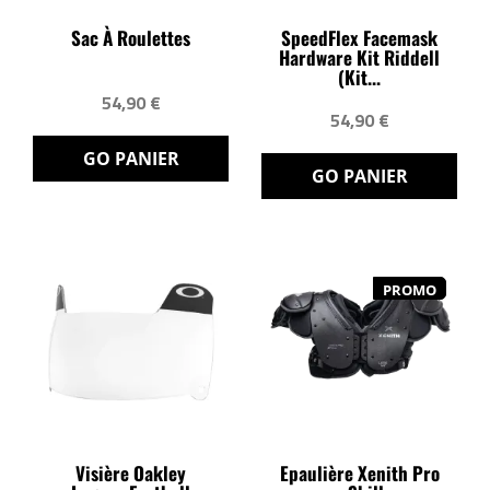
Sac À Roulettes
SpeedFlex Facemask
Hardware Kit Riddell
(Kit...
54,90 €
54,90 €
GO PANIER
GO PANIER
PROMO
Visière Oakley
Epaulière Xenith Pro