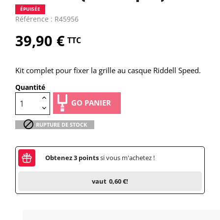
ÉPUISÉE
Référence : R45956
39,90 €
TTC
Kit complet pour fixer la grille au casque Riddell Speed.
Quantité
GO PANIER

RUPTURE DE STOCK
Obtenez
3
points
si vous m'achetez !
vaut
0,60 €
!