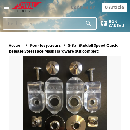

Connexion
0 Article
BON
search
CADEAU
Accueil
Pour les joueurs
S-Bar (Riddell Speed)Quick
Release Steel Face Mask Hardware (Kit complet)