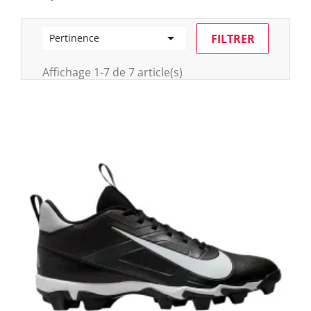

FILTRER
Pertinence
Affichage 1-7 de 7 article(s)