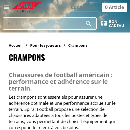

Connexion
0 Article
BON
search
CADEAU
Accueil
Pour les joueurs
Crampons
CRAMPONS
Chaussures de football américain :
performance et adhérence sur le
terrain.
Les crampons sont essentiels pour assurer une
adhérence optimale et une performance accrue sur le
terrain. Spiral Football propose une sélection de
chaussures adaptées à tous les postes et types de
terrains, vous permettant de choisir l'équipement qui
correspond le mieux à vos besoins.​