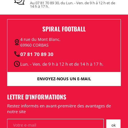
Au 07 81 70 89 30, du Lun. - Ven. de 9 h à 12 h et de
14 h à 17 h.
SPIRAL FOOTBALL
4 rue du Mont Blanc,
distance
69960 CORBAS
call
07 81 70 89 30
schedule
Lun. - Ven. de 9 h à 12 h et de 14 h à 17 h.
ENVOYEZ-NOUS UN E-MAIL
LETTRE D'INFORMATIONS
Restez informés en avant-première des avantages de
notre site