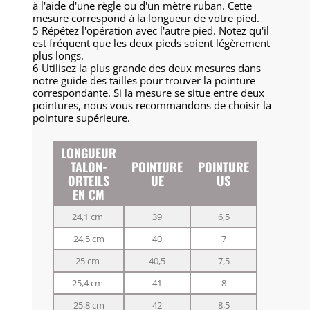
à l'aide d'une règle ou d'un mètre ruban.
Cette
mesure correspond à la longueur de votre pied.
5 Répétez l'opération avec l'autre pied.
Notez qu'il
est fréquent que les deux pieds soient légèrement
plus longs.
6 Utilisez la plus grande des deux mesures dans
notre guide des tailles pour trouver la pointure
correspondante.
Si la mesure se situe entre deux
pointures, nous vous recommandons de choisir la
pointure supérieure.
LONGUEUR
TALON-
POINTURE
POINTURE
ORTEILS
UE
US
EN CM
24,1 cm
39
6,5
24,5 cm
40
7
25 cm
40,5
7,5
25,4 cm
41
8
25,8 cm
42
8,5