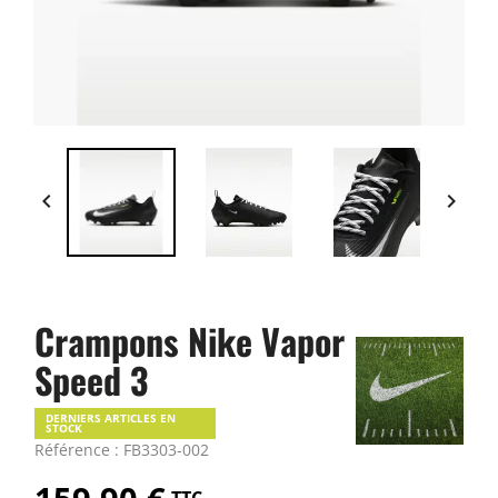


Crampons Nike Vapor
Speed 3
DERNIERS ARTICLES EN
STOCK
Référence : FB3303-002