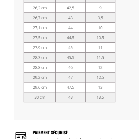
26,2 cm
42,5
9
26,7 cm
43
9,5
27,1 cm
44
10
27,5 cm
44,5
10,5
27,9 cm
45
11
28,3 cm
45,5
11,5
28,8 cm
46
12
29,2 cm
47
12,5
29,6 cm
47,5
13
30 cm
48
13,5
PAIEMENT SÉCURISÉ