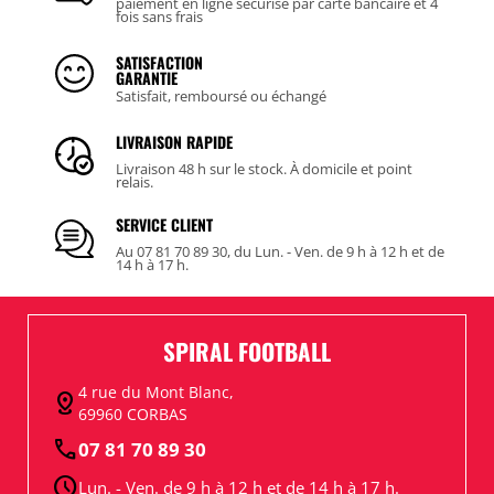
paiement en ligne sécurisé par carte bancaire et 4
fois sans frais
SATISFACTION
GARANTIE
Satisfait, remboursé ou échangé
LIVRAISON RAPIDE
Livraison 48 h sur le stock. À domicile et point
relais.
SERVICE CLIENT
Au 07 81 70 89 30, du Lun. - Ven. de 9 h à 12 h et de
14 h à 17 h.
SPIRAL FOOTBALL
4 rue du Mont Blanc,
distance
69960 CORBAS
call
07 81 70 89 30
schedule
Lun. - Ven. de 9 h à 12 h et de 14 h à 17 h.