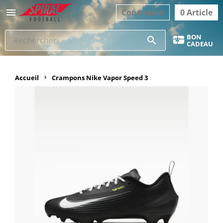

Connexion
0 Article
BON
search
CADEAU
Accueil
Crampons Nike Vapor Speed 3