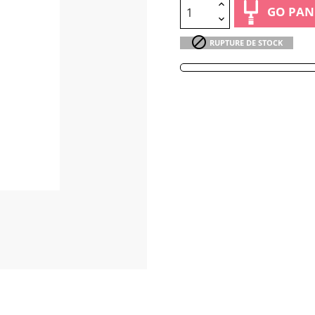
GO PAN

RUPTURE DE STOCK