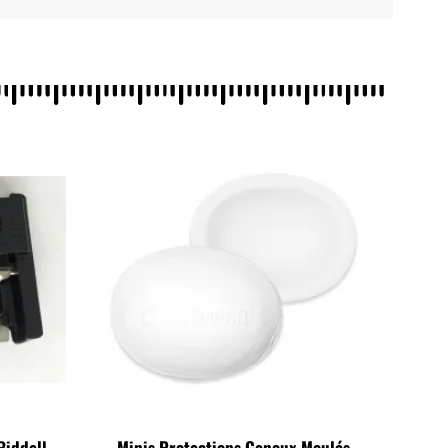
Riddell
Minis Protections Genoux Moulés