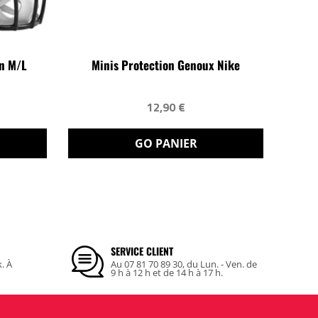
n M/L
Minis Protection Genoux Nike
12,90 €
GO PANIER
SERVICE CLIENT
k. À
Au 07 81 70 89 30, du Lun. - Ven. de
9 h à 12 h et de 14 h à 17 h.