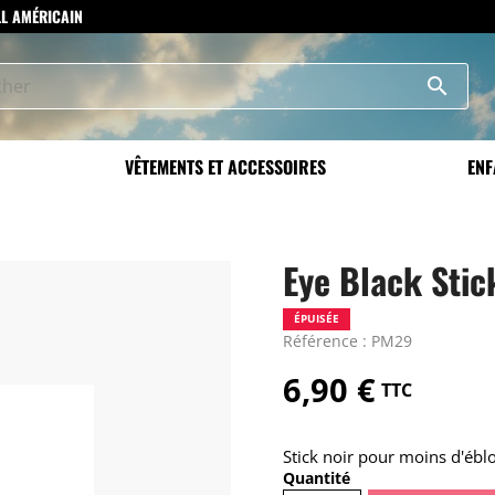
LL AMÉRICAIN
search
VÊTEMENTS ET ACCESSOIRES
ENF
Eye Black Stic
ÉPUISÉE
Référence : PM29
6,90 €
TTC
Stick noir pour moins d'éblo
Quantité