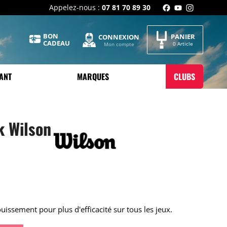
Appelez-nous :
07 81 70 89 30
BON
PANIER
CONNEXION
CADEAU
0 Article
Mon compte
ANT
MARQUES
CLUBS
k Wilson
uissement pour plus d'efficacité sur tous les jeux.