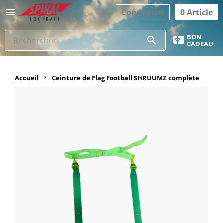

Connexion
0 Article
BON
search
CADEAU
Accueil
Ceinture de Flag Football SHRUUMZ complète