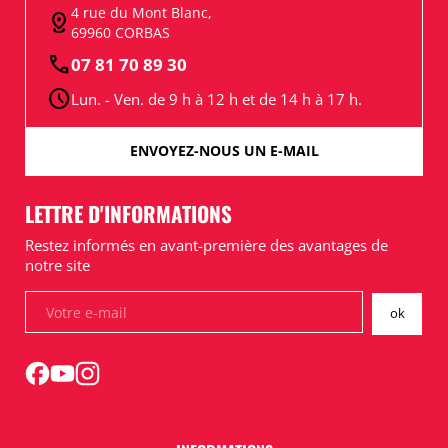
4 rue du Mont Blanc,
distance
69960 CORBAS
call
07 81 70 89 30
schedule
Lun. - Ven. de 9 h à 12 h et de 14 h à 17 h.
ENVOYEZ-NOUS UN E-MAIL
LETTRE D'INFORMATIONS
Restez informés en avant-première des avantages de
notre site