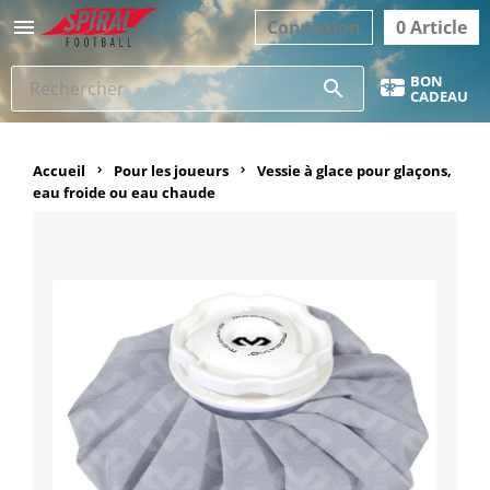

Connexion
0 Article
BON
search
CADEAU
Accueil
Pour les joueurs
Vessie à glace pour glaçons,
eau froide ou eau chaude