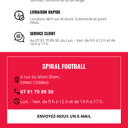
LIVRAISON RAPIDE
Livraison 48 h sur le stock. À domicile et point
relais.
SERVICE CLIENT
Au 07 81 70 89 30, du Lun. - Ven. de 9 h à 12 h et de
14 h à 17 h.
SPIRAL FOOTBALL
4 rue du Mont Blanc,
distance
69960 CORBAS
call
07 81 70 89 30
schedule
Lun. - Ven. de 9 h à 12 h et de 14 h à 17 h.
ENVOYEZ-NOUS UN E-MAIL