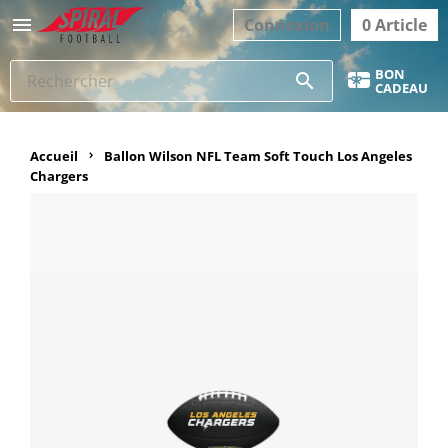

Connexion
0 Article
BON
search
CADEAU
Accueil
Ballon Wilson NFL Team Soft Touch Los Angeles
Chargers