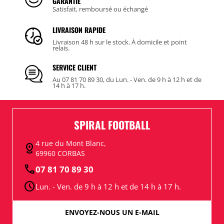
GARANTIE
Satisfait, remboursé ou échangé
LIVRAISON RAPIDE
Livraison 48 h sur le stock. À domicile et point
relais.
SERVICE CLIENT
Au 07 81 70 89 30, du Lun. - Ven. de 9 h à 12 h et de
14 h à 17 h.
SPIRAL FOOTBALL
4 rue du Mont Blanc,
distance
69960 CORBAS
call
07 81 70 89 30
schedule
Lun. - Ven. de 9 h à 12 h et de 14 h à 17 h.
ENVOYEZ-NOUS UN E-MAIL