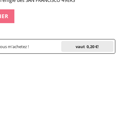
à l'effigie des SAN FRANCISCO 49ERS
IER
vous m'achetez !
vaut
0,20 €
!