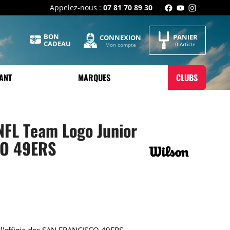
Appelez-nous :
07 81 70 89 30
BON
PANIER
CONNEXION
CADEAU
0 Article
Mon compte
ANT
MARQUES
CLUBS
NFL Team Logo Junior
O 49ERS