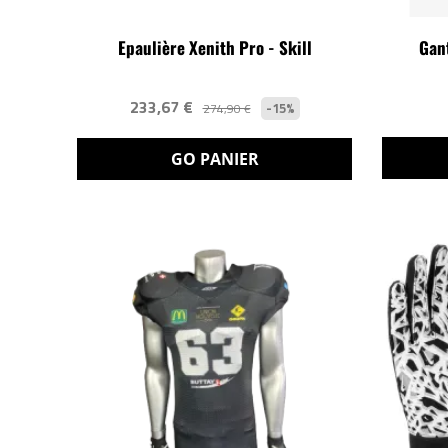
Epaulière Xenith Pro - Skill
Gant
233,67 €
-15%
274,90 €
GO PANIER