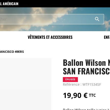
LL AMÉRICAIN
search
VÊTEMENTS ET ACCESSOIRES
ENF
RANCISCO 49ERS
Ballon Wilson 
SAN FRANCISC
ÉPUISÉE
Référence : WTF1534SF
19,90 €
TTC