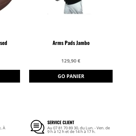
nsed
Arms Pads Jambo
129,90 €
GO PANIER
SERVICE CLIENT
k. À
Au 07 81 70 89 30, du Lun. - Ven. de
9 h à 12 h et de 14 h à 17 h.