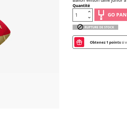
Ballon Wilson taille junior 
Quantité
GO PAN

RUPTURE DE STOCK
Obtenez
1
points
si 