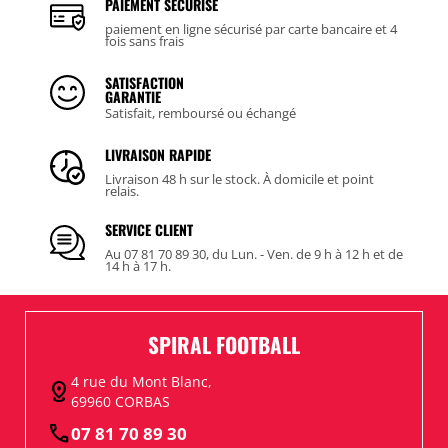
PAIEMENT SÉCURISÉ
paiement en ligne sécurisé par carte bancaire et 4
fois sans frais
SATISFACTION
GARANTIE
Satisfait, remboursé ou échangé
LIVRAISON RAPIDE
Livraison 48 h sur le stock. À domicile et point
relais.
SERVICE CLIENT
Au 07 81 70 89 30, du Lun. - Ven. de 9 h à 12 h et de
14 h à 17 h.
SPIRAL FOOTBALL
4 rue du Mont Blanc,
distance
69960 CORBAS
call
07 81 70 89 30