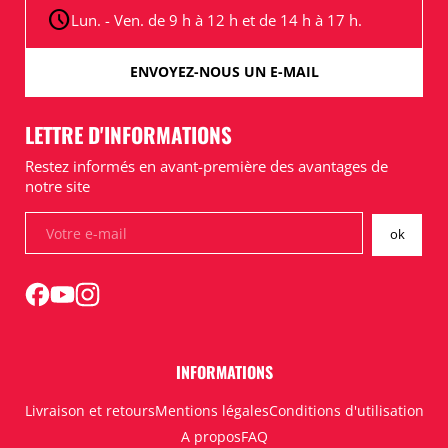
schedule
Lun. - Ven. de 9 h à 12 h et de 14 h à 17 h.
ENVOYEZ-NOUS UN E-MAIL
LETTRE D'INFORMATIONS
Restez informés en avant-première des avantages de
notre site
INFORMATIONS
Livraison et retours
Mentions légales
Conditions d'utilisation
A propos
FAQ