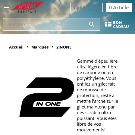

Connexion
0 Article
BON
search
CADEAU
Accueil
Marques
2INONE
Gamme d'épaulière
ultra légère en fibre
de carbone ou en
polyéthylène. Vous
enfilez un gilet fait
de mousse de
protection, reste à
mettre l'arche sur le
gilet maintenu par
des scratch ultra
puissant. Vous êtes
libre de vos
mouvements!!