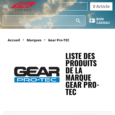

Connexion
0 Article
BON
search
CADEAU
Accueil
Marques
Gear Pro-TEC
LISTE DES
PRODUITS
DE LA
MARQUE
GEAR PRO-
TEC