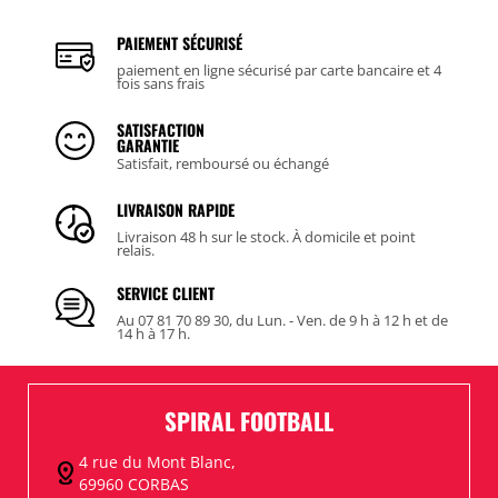
PAIEMENT SÉCURISÉ
paiement en ligne sécurisé par carte bancaire et 4
fois sans frais
SATISFACTION
GARANTIE
Satisfait, remboursé ou échangé
LIVRAISON RAPIDE
Livraison 48 h sur le stock. À domicile et point
relais.
SERVICE CLIENT
Au 07 81 70 89 30, du Lun. - Ven. de 9 h à 12 h et de
14 h à 17 h.
SPIRAL FOOTBALL
4 rue du Mont Blanc,
distance
69960 CORBAS