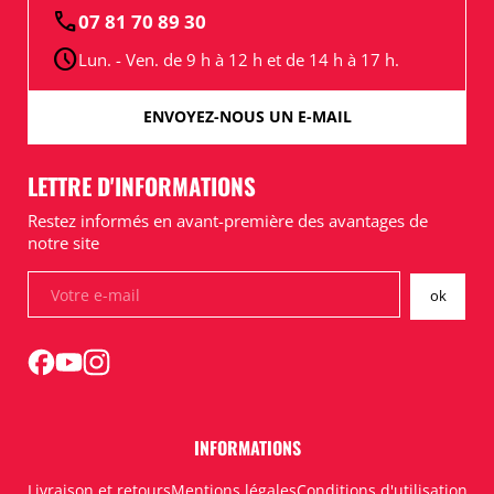
call
07 81 70 89 30
schedule
Lun. - Ven. de 9 h à 12 h et de 14 h à 17 h.
ENVOYEZ-NOUS UN E-MAIL
LETTRE D'INFORMATIONS
Restez informés en avant-première des avantages de
notre site
INFORMATIONS
Livraison et retours
Mentions légales
Conditions d'utilisation