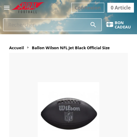

Connexion
0 Article
BON
search
CADEAU
Accueil
Ballon Wilson NFL Jet Black Official Size