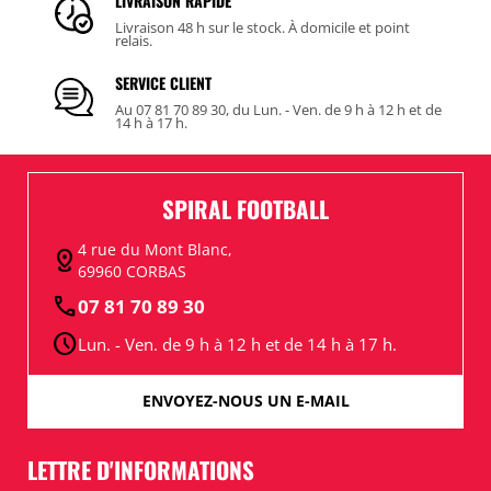
LIVRAISON RAPIDE
Livraison 48 h sur le stock. À domicile et point
relais.
SERVICE CLIENT
Au 07 81 70 89 30, du Lun. - Ven. de 9 h à 12 h et de
14 h à 17 h.
SPIRAL FOOTBALL
4 rue du Mont Blanc,
distance
69960 CORBAS
call
07 81 70 89 30
schedule
Lun. - Ven. de 9 h à 12 h et de 14 h à 17 h.
ENVOYEZ-NOUS UN E-MAIL
LETTRE D'INFORMATIONS