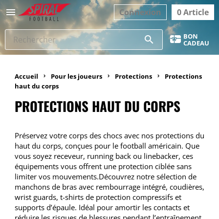

Connexion
0 Article
BON
search
CADEAU
Accueil
Pour les joueurs
Protections
Protections
haut du corps
PROTECTIONS HAUT DU CORPS
Préservez votre corps des chocs avec nos protections du
haut du corps, conçues pour le football américain. Que
vous soyez receveur, running back ou linebacker, ces
équipements vous offrent une protection ciblée sans
limiter vos mouvements.Découvrez notre sélection de
manchons de bras avec rembourrage intégré, coudières,
wrist guards, t-shirts de protection compressifs et
supports d’épaule. Idéal pour amortir les contacts et
réduire les risques de blessures pendant l’entraînement