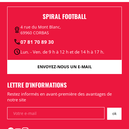
SPIRAL FOOTBALL
4 rue du Mont Blanc,
distance
69960 CORBAS
call
07 81 70 89 30
schedule
Lun. - Ven. de 9 h à 12 h et de 14 h à 17 h.
ENVOYEZ-NOUS UN E-MAIL
LETTRE D'INFORMATIONS
Restez informés en avant-première des avantages de
notre site