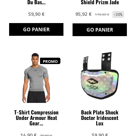
Du Bas...
Shield Prizm Jade
59,90 €
95,92 €
-20%
119,90 €
GO PANIER
GO PANIER
PROMO
T-Shirt Compression
Back Plate Shock
Under Armour Heat
Doctor Iridescent
Gear...
Lux
14,90 €
59,90 €
29,90 €