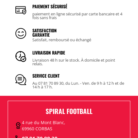
PAIEMENT SÉCURISÉ
paiement en ligne sécurisé par carte bancaire et 4
fois sans frais
SATISFACTION
GARANTIE
Satisfait, remboursé ou échangé
LIVRAISON RAPIDE
Livraison 48 h sur le stock. À domicile et point
relais.
SERVICE CLIENT
Au 07 81 70 89 30, du Lun. - Ven. de 9 h à 12 h et de
14 h à 17 h.
SPIRAL FOOTBALL
4 rue du Mont Blanc,
distance
69960 CORBAS