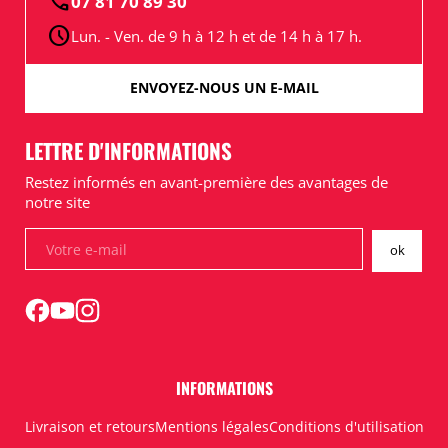
call
07 81 70 89 30
schedule
Lun. - Ven. de 9 h à 12 h et de 14 h à 17 h.
ENVOYEZ-NOUS UN E-MAIL
LETTRE D'INFORMATIONS
Restez informés en avant-première des avantages de
notre site
INFORMATIONS
Livraison et retours
Mentions légales
Conditions d'utilisation